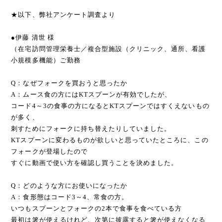
★以下、弊社アンケート調査より
●伊藤 清世 様
（在宅訪問管理栄養士／複合型施設（クリニック、通所、看護
小規模多機能）ご勤務
Q：なぜフォークを買おうと思ったか
A：ムース食の方にはKTスプーンが有効でしたが、
コード4～3の食事の方になるとKTスプーンではすくえないもの
が多く、
刺すためにフォークに持ち替えたりしていました。
KTスプーンに変わるものが欲しいと思っていたところに、この
フォークが登場したので
すぐに動画で使い方を確認し買うことを決めました。
Q：どのような方にお使いになったか
A：食形態はコード3～4、常食の方。
いつもスプーンとフォークの2本で食事を食べている方
最初は箸が使えるけれど、次第に披露すると箸が使えなくなる