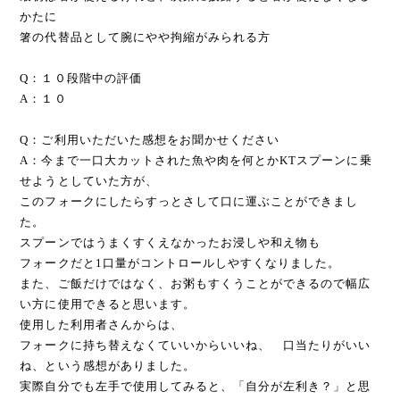
かたに
箸の代替品として腕にやや拘縮がみられる方
Q：１０段階中の評価
A：１０
Q：ご利用いただいた感想をお聞かせください
A：今まで一口大カットされた魚や肉を何とかKTスプーンに乗
せようとしていた方が、
このフォークにしたらすっとさして口に運ぶことができまし
た。
スプーンではうまくすくえなかったお浸しや和え物も
フォークだと1口量がコントロールしやすくなりました。
また、ご飯だけではなく、お粥もすくうことができるので幅広
い方に使用できると思います。
使用した利用者さんからは、
フォークに持ち替えなくていいからいいね、 口当たりがいい
ね、という感想がありました。
実際自分でも左手で使用してみると、「自分が左利き？」と思