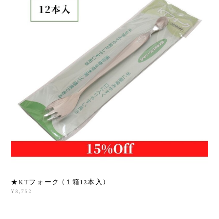
★KTフォーク (１箱12本入)
¥8,752