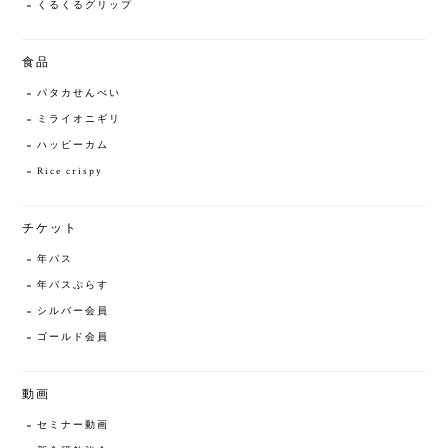
くるくるグリップ
食品
パタカせんべい
ミライオニギリ
ハッピーカム
Rice crispy
チケット
年パス
年パスぷらす
シルバー会員
ゴールド会員
動画
セミナー動画