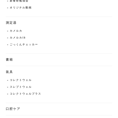
新食研勉強会
オリジナル動画
測定器
カメルカ
カメルカIB
ごっくんチェッカー
書籍
装具
コレクトウェル
スレプトウェル
コレクトウェルプラス
口腔ケア