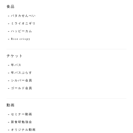
食品
パタカせんべい
ミライオニギリ
ハッピーカム
Rice crispy
チケット
年パス
年パスぷらす
シルバー会員
ゴールド会員
動画
セミナー動画
新食研勉強会
オリジナル動画